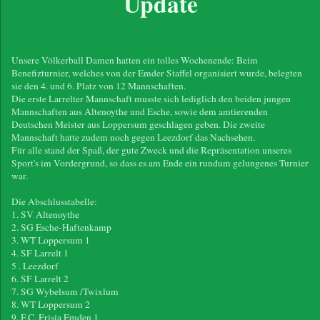
Update
Unsere Völkerball Damen hatten ein tolles Wochenende: Beim
Benefizturnier, welches von der Emder Staffel organisiert wurde, belegten
sie den 4. und 6. Platz von 12 Mannschaften.
Die erste Larrelter Mannschaft musste sich lediglich den beiden jungen
Mannschaften aus Altenoythe und Esche, sowie dem amtierenden
Deutschen Meister aus Loppersum geschlagen geben. Die zweite
Mannschaft hatte zudem noch gegen Leezdorf das Nachsehen.
Für alle stand der Spaß, der gute Zweck und die Repräsentation unseres
Sport's im Vordergrund, so dass es am Ende ein rundum gelungenes Turnier
war.
Die Abschlusstabelle:
1. SV Altenoythe
2. SG Esche-Haftenkamp
3. WT Loppersum 1
4. SF Larrelt 1
5 . Leezdorf
6. SF Larrelt 2
7. SG Wybelsum /Twixlum
8. WT Loppersum 2
9. F.C. Frisia Emden 1