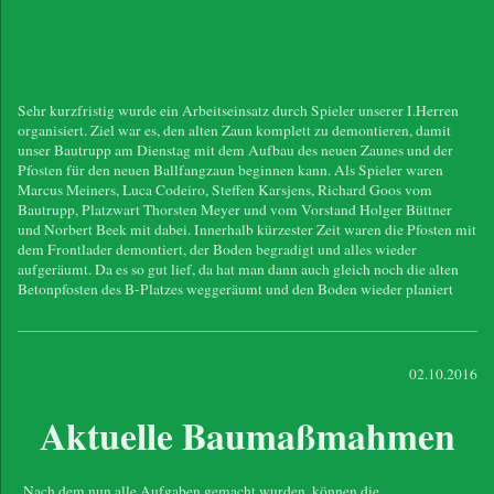
Sehr kurzfristig wurde ein Arbeitseinsatz durch Spieler unserer I.Herren
organisiert. Ziel war es, den alten Zaun komplett zu demontieren, damit
unser Bautrupp am Dienstag mit dem Aufbau des neuen Zaunes und der
Pfosten für den neuen Ballfangzaun beginnen kann. Als Spieler waren
Marcus Meiners, Luca Codeiro, Steffen Karsjens, Richard Goos vom
Bautrupp, Platzwart Thorsten Meyer und vom Vorstand Holger Büttner
und Norbert Beek mit dabei. Innerhalb kürzester Zeit waren die Pfosten mit
dem Frontlader demontiert, der Boden begradigt und alles wieder
aufgeräumt. Da es so gut lief, da hat man dann auch gleich noch die alten
Betonpfosten des B-Platzes weggeräumt und den Boden wieder planiert
02.10.2016
Aktuelle Baumaßmahmen
Nach dem nun alle Aufgaben gemacht wurden, können die